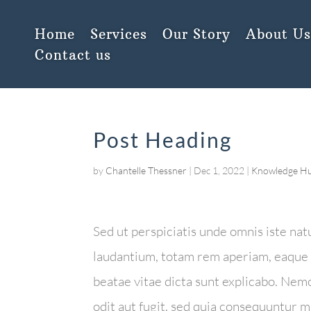
Home
Services
Our Story
About U
Contact us
Post Heading
by
Chantelle Thessner
|
Dec 1, 2022
|
Knowledge H
Sed ut perspiciatis unde omnis iste n
laudantium, totam rem aperiam, eaque ip
beatae vitae dicta sunt explicabo. Nem
odit aut fugit, sed quia consequuntur 