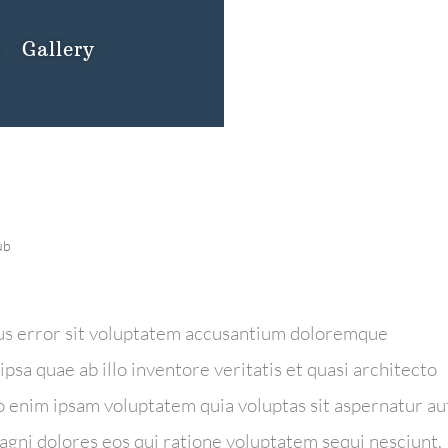
s
Gallery
ub
atus error sit voluptatem accusantium doloremque
sa quae ab illo inventore veritatis et quasi architecto
o enim ipsam voluptatem quia voluptas sit aspernatur au
magni dolores eos qui ratione voluptatem sequi nesciunt.