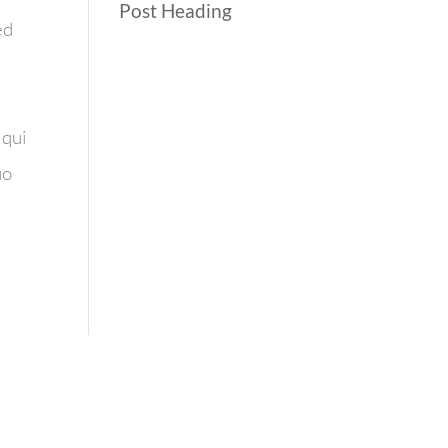
Post Heading
ed
 qui
uo