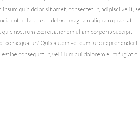
psum quia dolor sit amet, consectetur, adipisci velit, s
ncidunt ut labore et dolore magnam aliquam quaerat
 quis nostrum exercitationem ullam corporis suscipit
odi consequatur? Quis autem vel eum iure reprehenderit
olestiae consequatur, vel illum qui dolorem eum fugiat q